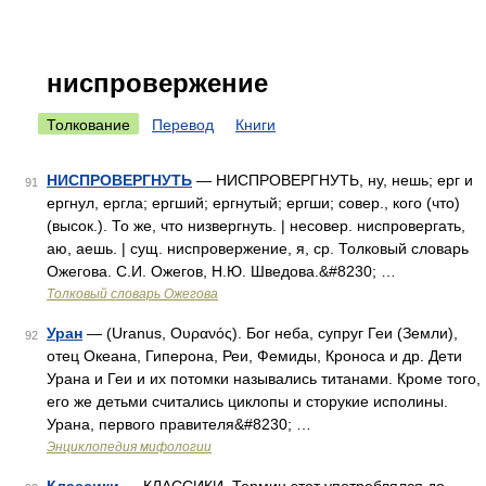
ниспровержение
Толкование
Перевод
Книги
НИСПРОВЕРГНУТЬ
— НИСПРОВЕРГНУТЬ, ну, нешь; ерг и
91
ергнул, ергла; ергший; ергнутый; ергши; совер., кого (что)
(высок.). То же, что низвергнуть. | несовер. ниспровергать,
аю, аешь. | сущ. ниспровержение, я, ср. Толковый словарь
Ожегова. С.И. Ожегов, Н.Ю. Шведова.&#8230; …
Толковый словарь Ожегова
Уран
— (Uranus, Ουρανός). Бог неба, супруг Геи (Земли),
92
отец Океана, Гиперона, Реи, Фемиды, Кроноса и др. Дети
Урана и Геи и их потомки назывались титанами. Кроме того,
его же детьми считались циклопы и сторукие исполины.
Урана, первого правителя&#8230; …
Энциклопедия мифологии