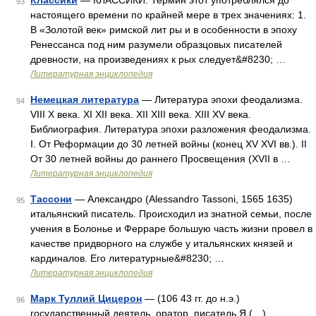
Классики
— КЛАССИКИ. Термин этот употреблялся до
93
настоящего времени по крайней мере в трех значениях: 1.
В «Золотой век» римской лит ры и в особенности в эпоху
Ренессанса под ним разумели образцовых писателей
древности, на произведениях к рых следует&#8230; …
Литературная энциклопедия
Немецкая литература
— Литература эпохи феодализма.
94
VIII X века. XI XII века. XII XIII века. XIII XV века.
Библиография. Литература эпохи разложения феодализма.
I. От Реформации до 30 летней войны (конец XV XVI вв.). II
От 30 летней войны до раннего Просвещения (XVII в …
Литературная энциклопедия
Тассони
— Александро (Alessandro Tassoni, 1565 1635)
95
итальянский писатель. Происходил из знатной семьи, после
учения в Болонье и Ферраре большую часть жизни провел в
качестве придворного на службе у итальянских князей и
кардиналов. Его литературные&#8230; …
Литературная энциклопедия
Марк Туллий Цицерон
— (106 43 гг. до н.э.)
96
государственный деятель, оратор, писатель Я (…)