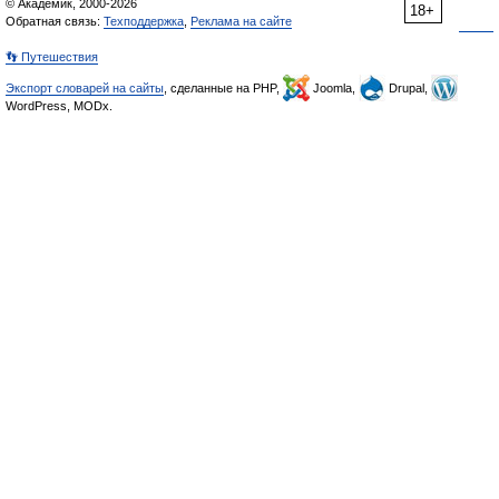
© Академик, 2000-2026
18+
Обратная связь:
Техподдержка
,
Реклама на сайте
👣 Путешествия
Экспорт словарей на сайты
, сделанные на PHP,
Joomla,
Drupal,
WordPress, MODx.