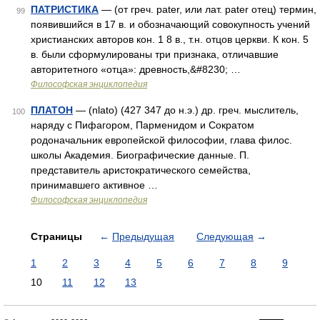
ПАТРИСТИКА
— (от греч. pater, или лат. pater отец) термин,
99
появившийся в 17 в. и обозначающий совокупность учений
христианских авторов кон. 1 8 в., т.н. отцов церкви. К кон. 5
в. были сформулированы три признака, отличавшие
авторитетного «отца»: древность,&#8230; …
Философская энциклопедия
ПЛАТОН
— (nlato) (427 347 до н.э.) др. греч. мыслитель,
100
наряду с Пифагором, Парменидом и Сократом
родоначальник европейской философии, глава филос.
школы Академия. Биографические данные. П.
представитель аристократического семейства,
принимавшего активное …
Философская энциклопедия
Страницы
←
Предыдущая
Следующая
→
1
2
3
4
5
6
7
8
9
10
11
12
13