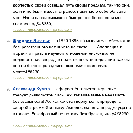
доблестью своей освещал путь своим предкам, так что они,
если и не были известны ранее, памятью о себе обязаны
мне. Наши слезы высыхают быстро, особенно если мы
льем их над&#8230; …
Сводная энциклопедия афоризмов
Фридрих Энгельс
— (1820 1895 гг.) мыслитель Абсолютно
97
безнравственного нет ничего на свете… …Апелляция к
морали и праву в научном отношении нисколько не
подвигает нас вперед; в нравственном негодовании, как бы
оно ни было справедливо, экономическая наука
может&#8230; …
Сводная энциклопедия афоризмов
Александр Кумор
— афорист Ангельское терпение
98
требует дьявольской силы. Ах, как мучительна ненависть
без взаимности! Ах, как хочется вернуться к природе! с
сигарой и рюмкой коньяку. Ахиллесова пята нередко укрыта
в голове. Безобразный не потому безобразен, что у&#8230;
…
Сводная энциклопедия афоризмов